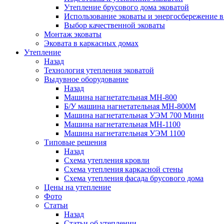
Утепление брусового дома эковатой
Использование эковаты и энергосбережение в
Выбор качественной эковаты
Монтаж эковаты
Эковата в каркасных домах
Утепление
Назад
Технология утепления эковатой
Выдувное оборудование
Назад
Машина нагнетательная МН-800
Б/У машина нагнетательная МН-800М
Машина нагнетательная УЭМ 700 Мини
Машина нагнетательная МН-1100
Машина нагнетательная УЭМ 1100
Типовые решения
Назад
Схема утепления кровли
Схема утепления каркасной стены
Схема утепления фасада брусового дома
Цены на утепление
Фото
Статьи
Назад
Статьи об утеплении