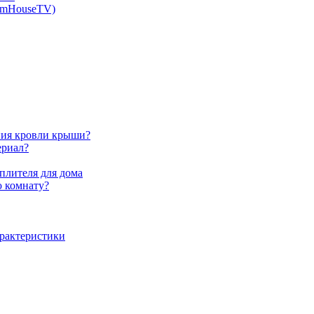
rumHouseTV)
ния кровли крыши?
ериал?
плителя для дома
ю комнату?
арактеристики