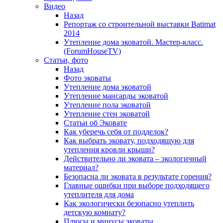
Видео
Назад
Репортаж со строительной выставки Batimat
2014
Утепление дома эковатой. Мастер-класс.
(ForumHouseTV)
Cтатьи, фото
Назад
Фото эковаты
Утепление дома эковатой
Утепление мансарды эковатой
Утепление пола эковатой
Утепление стен эковатой
Статьи об Эковате
Как уберечь себя от подделок?
Как выбрать эковату, подходящую для
утепления кровли крыши?
Действительно ли эковата – экологичный
материал?
Безопасна ли эковата в результате горения?
Главные ошибки при выборе подходящего
утеплителя для дома
Как экологически безопасно утеплить
детскую комнату?
Плюсы и минусы эковаты