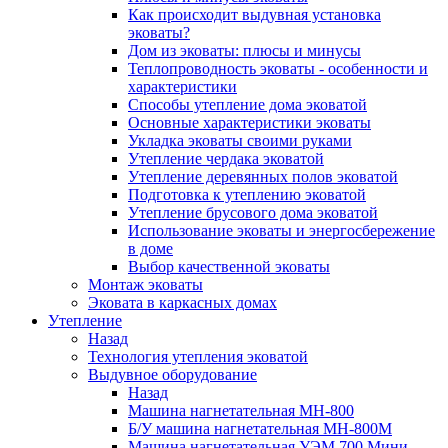
Как происходит выдувная установка
эковаты?
Дом из эковаты: плюсы и минусы
Теплопроводность эковаты - особенности и
характеристики
Способы утепление дома эковатой
Основные характеристики эковаты
Укладка эковаты своими руками
Утепление чердака эковатой
Утепление деревянных полов эковатой
Подготовка к утеплению эковатой
Утепление брусового дома эковатой
Использование эковаты и энергосбережение
в доме
Выбор качественной эковаты
Монтаж эковаты
Эковата в каркасных домах
Утепление
Назад
Технология утепления эковатой
Выдувное оборудование
Назад
Машина нагнетательная МН-800
Б/У машина нагнетательная МН-800М
Машина нагнетательная УЭМ 700 Мини